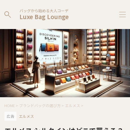
バッグから始める大人コーデ
Luxe Bag Lounge
HOME
>
ブランドバッグの選び方
>
エルメス
>
広告
エルメス