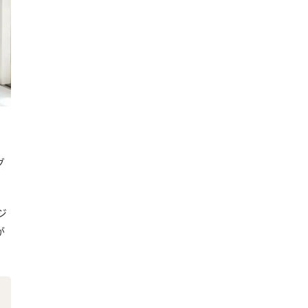
。
グ
ジ
が