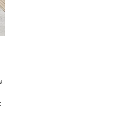
、
は
く
。